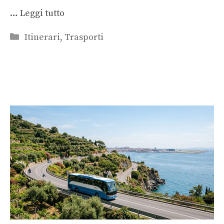
…
Leggi tutto
Categorie
Itinerari
,
Trasporti