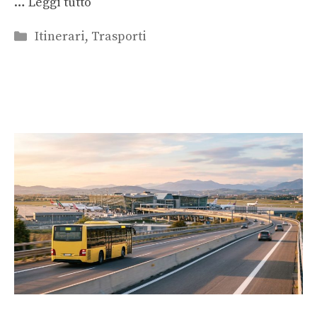
…
Leggi tutto
Categorie
Itinerari
,
Trasporti