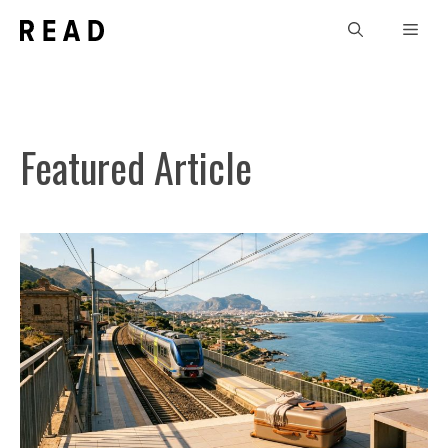
Vai
Men
al
contenuto
Featured Article