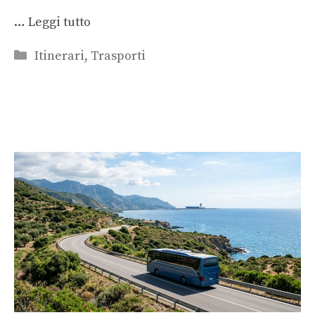
…
Leggi tutto
Categorie
Itinerari
,
Trasporti