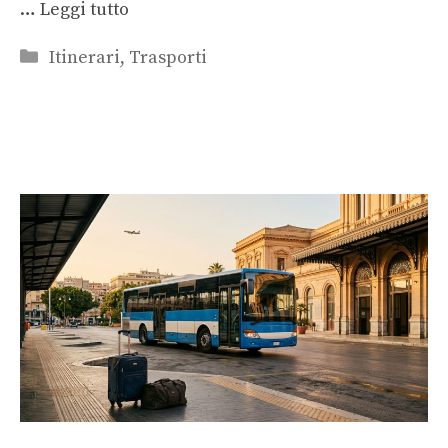
…
Leggi tutto
Categorie
Itinerari
,
Trasporti