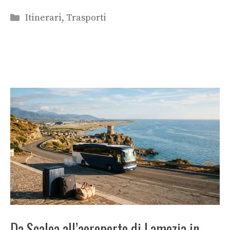
Categorie
Itinerari
,
Trasporti
Da Scalea all’aeroporto di Lamezia in