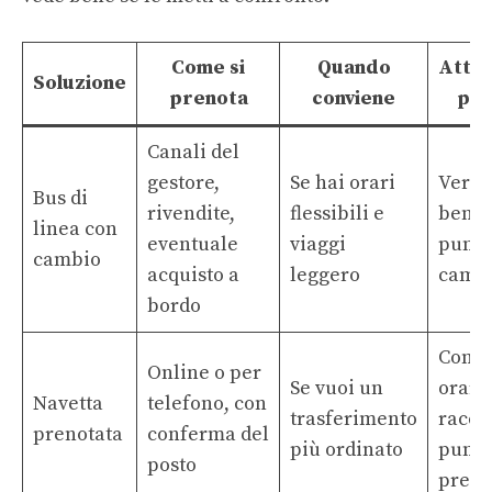
Come si
Quando
Atten
Soluzione
prenota
conviene
pra
Canali del
gestore,
Se hai orari
Verifi
Bus di
rivendite,
flessibili e
bene 
linea con
eventuale
viaggi
punto
cambio
acquisto a
leggero
camb
bordo
Contr
Online o per
Se vuoi un
orario
Navetta
telefono, con
trasferimento
racco
prenotata
conferma del
più ordinato
punto
posto
preci