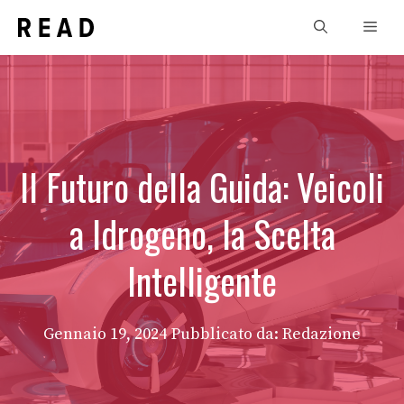
Vai
Men
al
contenuto
Il Futuro della Guida: Veicoli
a Idrogeno, la Scelta
Intelligente
Gennaio 19, 2024
Pubblicato da: Redazione