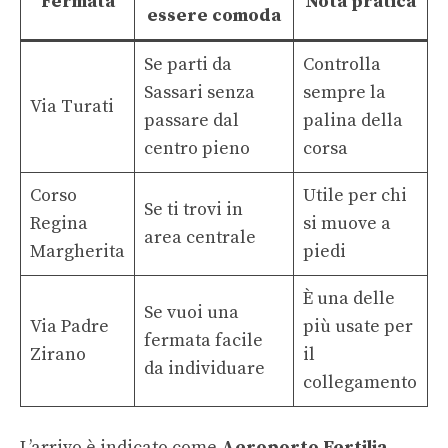
Fermata
Nota pratica
essere comoda
Se parti da
Controlla
Sassari senza
sempre la
Via Turati
passare dal
palina della
centro pieno
corsa
Corso
Utile per chi
Se ti trovi in
Regina
si muove a
area centrale
Margherita
piedi
È una delle
Se vuoi una
Via Padre
più usate per
fermata facile
Zirano
il
da individuare
collegamento
L’arrivo è indicato come
Aeroporto Fertilia
,