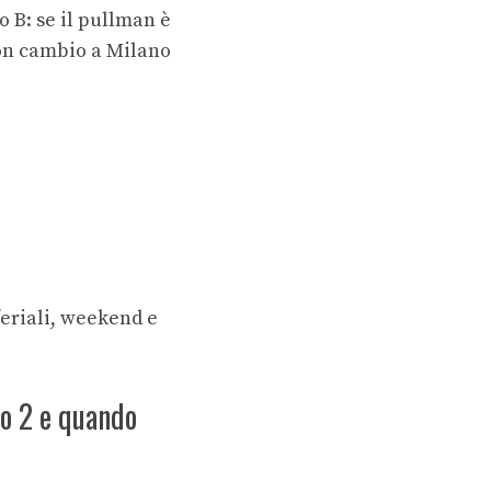
o B: se il pullman è
con cambio a Milano
feriali, weekend e
 o 2 e quando