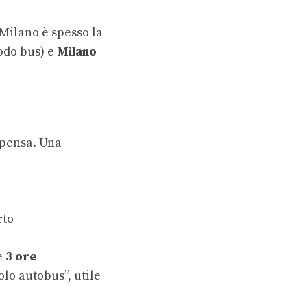
 Milano è spesso la
odo bus) e
Milano
pensa. Una
rto
e
3 ore
olo autobus”, utile