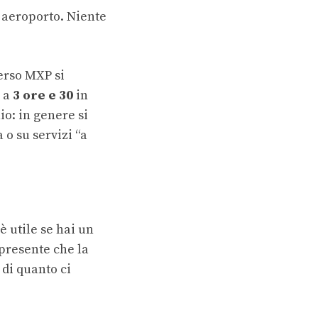
n aeroporto. Niente
verso MXP si
o a
3 ore e 30
in
io: in genere si
 o su servizi “a
è utile se hai un
 presente che la
 di quanto ci