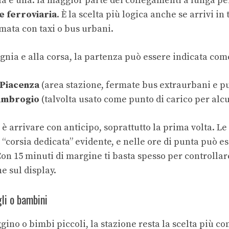
la è una: la maggior parte dei collegamenti a lunga p
e ferroviaria
. È la scelta più logica anche se arrivi in 
mata con taxi o bus urbani.
gnia e alla corsa, la partenza può essere indicata com
 Piacenza
(area stazione, fermate bus extraurbani e p
’Ambrogio
(talvolta usato come punto di carico per alc
o è arrivare con anticipo, soprattutto la prima volta. L
corsia dedicata” evidente, e nelle ore di punta può es
Con 15 minuti di margine ti basta spesso per controlla
e sul display.
li o bambini
gino o bimbi piccoli, la stazione resta la scelta più co