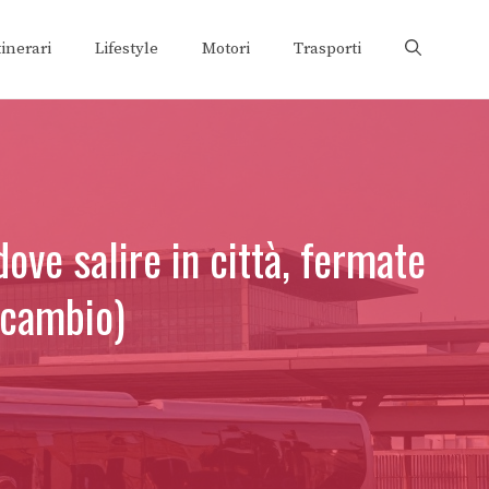
tinerari
Lifestyle
Motori
Trasporti
ve salire in città, fermate
n cambio)