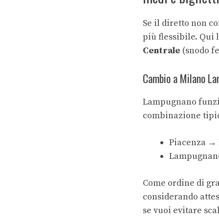
Se il diretto non c
più flessibile. Qui
Centrale
(snodo fe
Cambio a Milano La
Lampugnano funzio
combinazione tipic
Piacenza →
Lampugnano 
Come ordine di gra
considerando attesa
se vuoi evitare sca