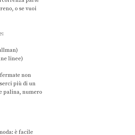
ercorrenza parte
treno, o se vuoi
e:
ullman)
une linee)
e fermate non
serci più di un
re palina, numero
moda: è facile