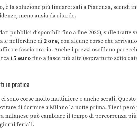
to, è la soluzione più lineare: sali a Piacenza, scendi i
cidenze, meno ansia da ritardo.
dati pubblici disponibili fino a fine 2025), sulle tratte 
ate nell’ordine di
2 ore
, con alcune corse che arrivan
affico e fascia oraria. Anche i prezzi oscillano parecch
circa
15 euro
fino a fasce più alte (soprattutto sotto data
ti in pratica
ci sono corse molto mattiniere e anche serali. Questo 
evitare di dormire a Milano la notte prima. Tieni però
area milanese può cambiare il tempo di percorrenza più
giorni feriali.