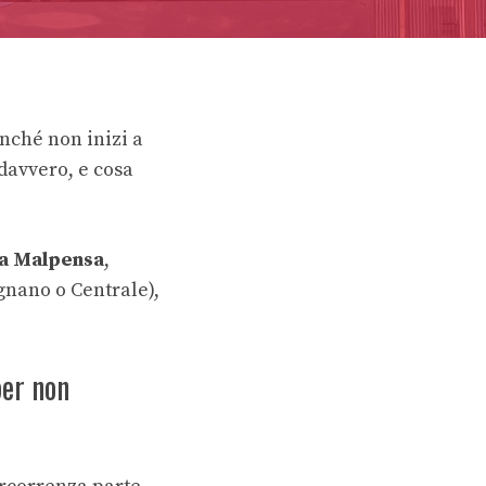
nché non inizi a
 davvero, e cosa
a Malpensa
,
gnano o Centrale),
per non