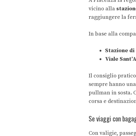
A Piacenza la rego
vicino alla
stazion
raggiungere la fer
In base alla compa
Stazione di
Viale Sant
Il consiglio pratic
sempre hanno una “
pullman in sosta. 
corsa e destinazion
Se viaggi con bagag
Con valigie, passeg