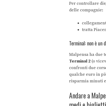
Per controllare dis
delle compagnie:
collegament
tratta Piac
Terminal: non è un 
Malpensa ha due te
Terminal 2
(o vice
confronti due corse
qualche euro in più
risparmia minuti e
Andare a Malpe
medi e bigliett