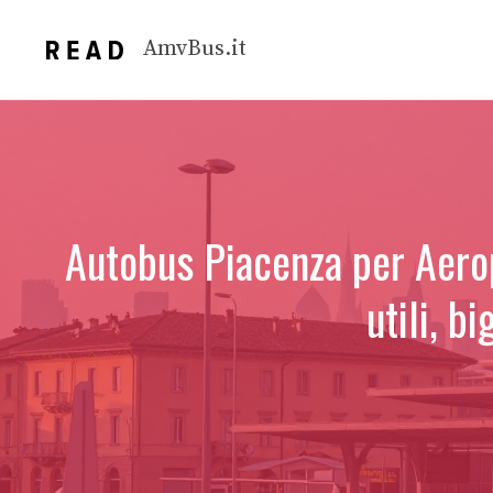
Vai
al
AmvBus.it
contenuto
Autobus Piacenza per Aerop
utili, b