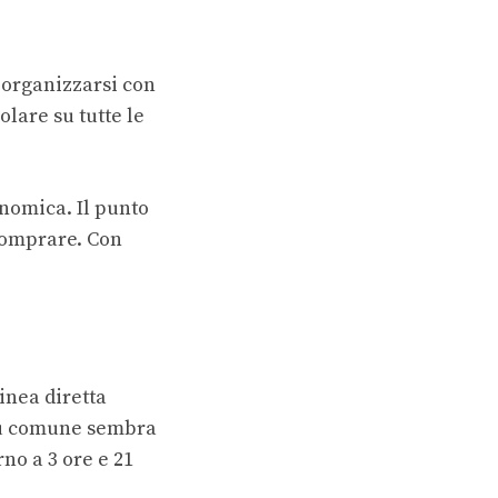
 organizzarsi con
lare su tutte le
onomica. Il punto
comprare. Con
inea diretta
 più comune sembra
no a 3 ore e 21