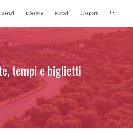
tinerari
Lifestyle
Motori
Trasporti
e, tempi e biglietti