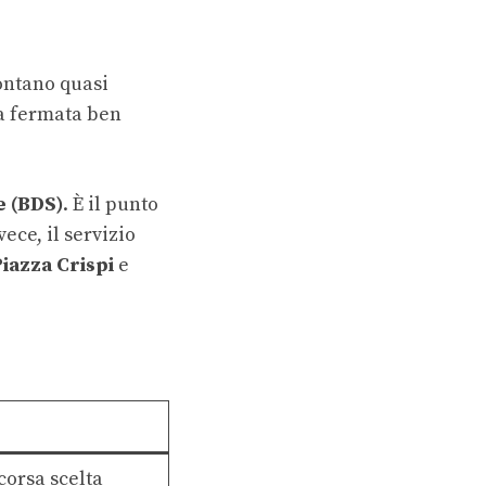
contano quasi
na fermata ben
e (BDS)
. È il punto
vece, il servizio
Piazza Crispi
e
corsa scelta