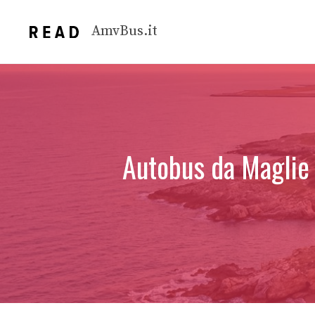
Vai
al
AmvBus.it
contenuto
Autobus da Maglie a