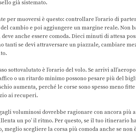
sello già sistemato.
te per muoversi è questo: controllare l’orario di parte
o del cambio e poi aggiungere un margine reale. Non b
, deve anche essere comoda. Dieci minuti di attesa p
o tanti se devi attraversare un piazzale, cambiare mez
to.
so sottovalutato è l’orario del volo. Se arrivi all’aerop
raffico o un ritardo minimo possono pesare più del bigli
rischio aumenta, perché le corse sono spesso meno fitte 
io ai recuperi.
gagli voluminosi dovrebbe ragionare con ancora più a
llenta un po’ il ritmo. Per questo, se il tuo itinerario h
o, meglio scegliere la corsa più comoda anche se non è