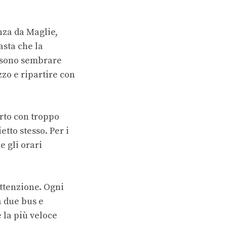
nza da Maglie,
asta che la
ossono sembrare
zo e ripartire con
orto con troppo
etto stesso. Per i
e gli orari
ttenzione. Ogni
a due bus e
 la più veloce