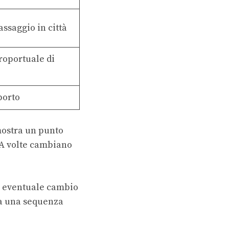
assaggio in città
eroportuale di
porto
mostra un punto
. A volte cambiano
, eventuale cambio
ù a una sequenza