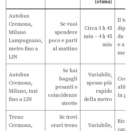
(stima)
Autobus
Il te
Cremona,
Se vuoi
Circa 3 h 45
dipe
Milano
spendere
min – 4 h 45
da tra
Lampugnano,
poco e parti
min
e att
metro fino a
al mattino
metr
LIN
Se hai
Autobus
Variabile,
bagagli
Costi
Cremona,
spesso più
pesanti o
alti, 
Milano, taxi
rapido
coincidenze
in gr
fino a LIN
della metro
strette
Treno
Se trovi
Richi
Cremona,
orari treno
Variabile,
camb