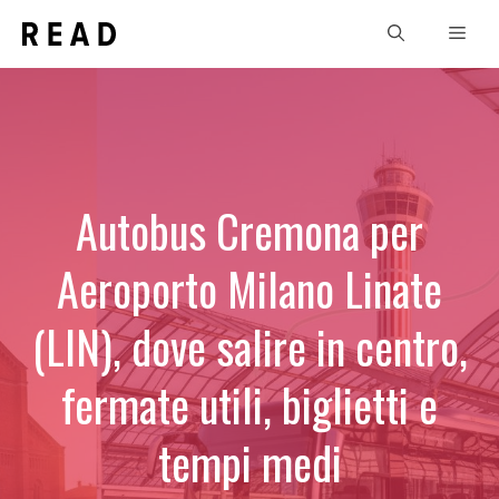
Vai
Men
al
contenuto
Autobus Cremona per
Aeroporto Milano Linate
(LIN), dove salire in centro,
fermate utili, biglietti e
tempi medi