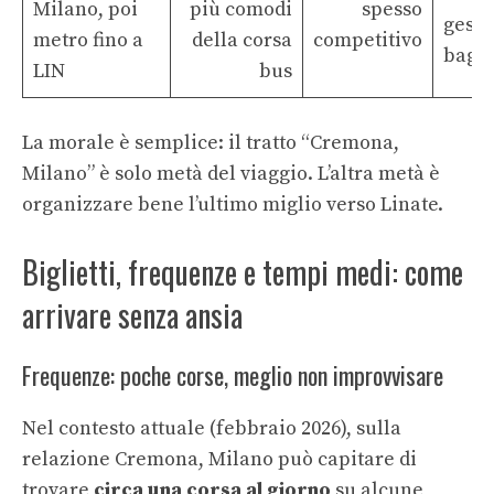
Milano, poi
più comodi
spesso
gesti
metro fino a
della corsa
competitivo
bagag
LIN
bus
La morale è semplice: il tratto “Cremona,
Milano” è solo metà del viaggio. L’altra metà è
organizzare bene l’ultimo miglio verso Linate.
Biglietti, frequenze e tempi medi: come
arrivare senza ansia
Frequenze: poche corse, meglio non improvvisare
Nel contesto attuale (febbraio 2026), sulla
relazione Cremona, Milano può capitare di
trovare
circa una corsa al giorno
su alcune