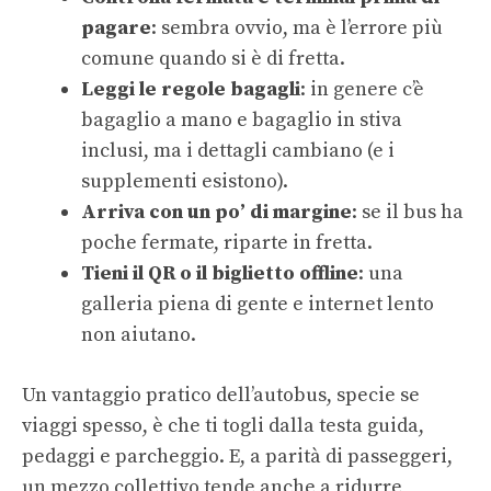
pagare
: sembra ovvio, ma è l’errore più
comune quando si è di fretta.
Leggi le regole bagagli
: in genere c’è
bagaglio a mano e bagaglio in stiva
inclusi, ma i dettagli cambiano (e i
supplementi esistono).
Arriva con un po’ di margine
: se il bus ha
poche fermate, riparte in fretta.
Tieni il QR o il biglietto offline
: una
galleria piena di gente e internet lento
non aiutano.
Un vantaggio pratico dell’autobus, specie se
viaggi spesso, è che ti togli dalla testa guida,
pedaggi e parcheggio. E, a parità di passeggeri,
un mezzo collettivo tende anche a ridurre