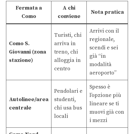
Fermata a
A chi
Nota pratica
Como
conviene
Arrivi con il
Turisti, chi
regionale,
Como S.
arriva in
scendi e sei
Giovanni (zona
treno, chi
già “in
stazione)
alloggia in
modalità
centro
aeroporto”
Spesso è
Pendolari e
l’opzione più
Autolinee/area
studenti,
lineare se ti
centrale
chi usa bus
muovi già con
locali
i mezzi