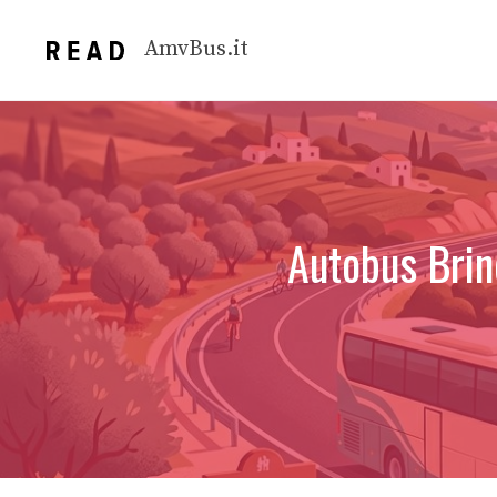
Vai
al
AmvBus.it
contenuto
Autobus Brind