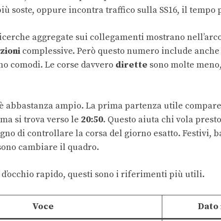
più soste, oppure incontra traffico sulla SS16, il tempo 
 ricerche aggregate sui collegamenti mostrano nell’arco
zioni
complessive. Però questo numero include anche
no comodi. Le corse davvero
dirette
sono molte meno,
o è abbastanza ampio. La prima partenza utile compare
ima si trova verso le
20:50
. Questo aiuta chi vola prest
gno di controllare la corsa del giorno esatto. Festivi, 
ssono cambiare il quadro.
d’occhio rapido, questi sono i riferimenti più utili.
Voce
Dato 