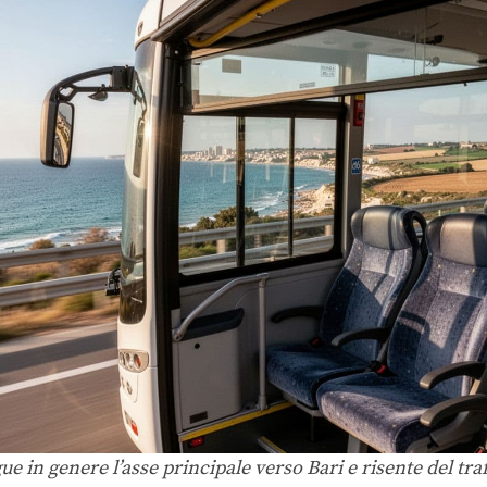
ue in genere l’asse principale verso Bari e risente del traf